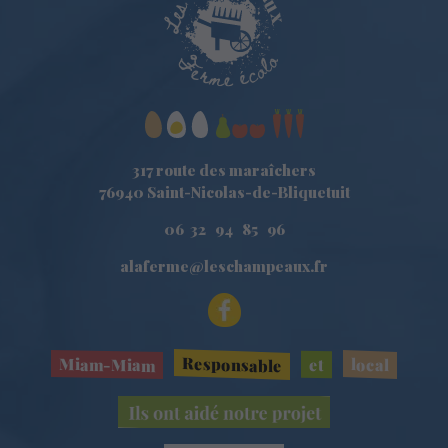
317 route des maraîchers
76940 Saint-Nicolas-de-Bliquetuit
06 32 94 85 96
alaferme@leschampeaux.fr
Responsable
Miam-Miam
local
et