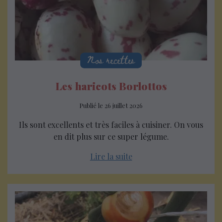
Nos produits
Nos recettes
Les haricots Borlottos
Publié le
26 juillet 2026
Ils sont excellents et très faciles à cuisiner. On vous
en dit plus sur ce super légume.
Lire la suite