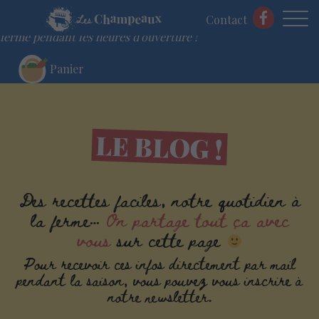
Commandez votre panier en ligne et venez le chercher à la
Contact
ferme pendant les heures d'ouverture !
Panier
Skip
LE BLOG !
to
content
Des recettes faciles, notre quotidien à
la ferme…
On partage tout ça avec
vous
sur cette page
Pour recevoir ces infos directement par mail
pendant la saison, vous pouvez vous inscrire à
notre newsletter.