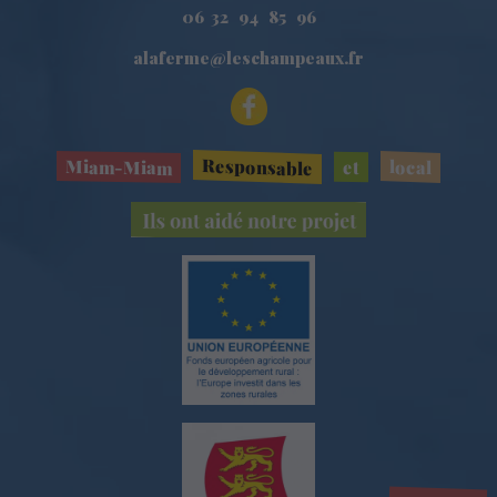
06 32 94 85 96
alaferme@leschampeaux.fr
Responsable
Miam-Miam
local
et