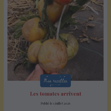
La vie de la
Nos recettes
ferme
Les tomates arrivent
Publié le
1 juillet 2026