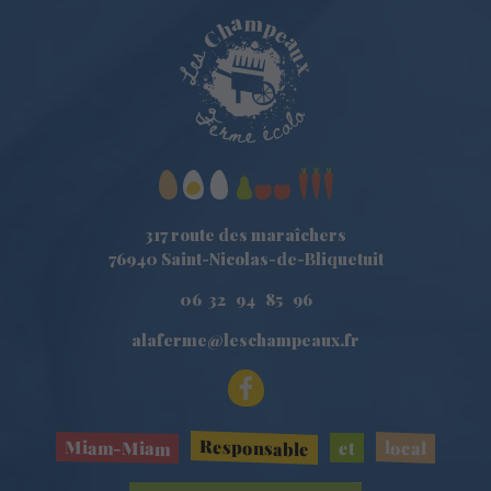
317 route des maraîchers
76940 Saint-Nicolas-de-Bliquetuit
06 32 94 85 96
alaferme@leschampeaux.fr
Responsable
Miam-Miam
local
et