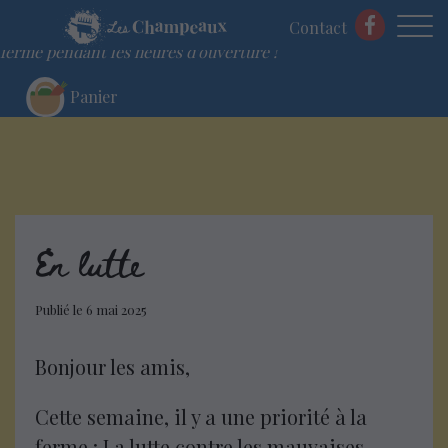
Commandez votre panier en ligne et venez le chercher à la
Contact
ferme pendant les heures d'ouverture !
Panier
Skip
to
content
En lutte
Publié le
6 mai 2025
Bonjour les amis,
Cette semaine, il y a une priorité à la
ferme : La lutte contre les mauvaises