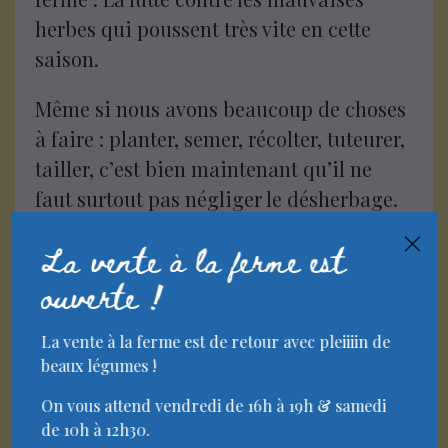
herbes qui poussent très vite en cette
saison.
Même si nous avons beaucoup de choses
à faire : planter, semer, récolter, tuteurer,
tailler, c’est bien maintenant qu’il ne
faut surtout pas négliger le désherbage.
Le risque est que les mauvaises herbes se
×
La vente à la ferme est
développent trop et deviennent difficiles
ouverte !
à enlever mais aussi qu’elles étouffent
nos légumes et empêchent leur
La vente à la ferme est de retour avec pleiiiin de
croissance.
beaux légumes !
On vous attend vendredi de 16h à 19h & samedi
de 10h à 12h30.