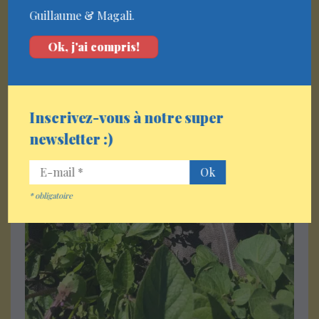
Guillaume & Magali.
Ok, j'ai compris!
Inscrivez-vous à notre super
newsletter :)
*
obligatoire