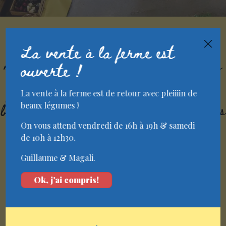
Les commandes en ligne sont fermées
×
pour l'instant ! Elles sont ouvertes du
La vente à la ferme est
mardi au vendredi matin. Vous pouvez
ouverte !
vous inscrire à notre super newsletter
pour être informés de l'ouverture de la
La vente à la ferme est de retour avec pleiiiin de
boutique en ligne et recevoir de chouettes
beaux légumes !
infos sur nos produits.
On vous attend vendredi de 16h à 19h & samedi
de 10h à 12h30.
Guillaume & Magali.
Nos photos
Ok, j'ai compris!