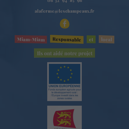
06 32 94 85 96
alaferme@leschampeaux.fr
Responsable
Miam-Miam
local
et