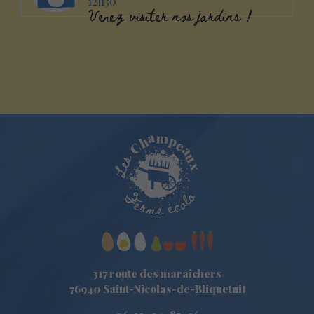
12h30
Venez visiter nos jardins !
317 route des maraîchers
76940 Saint-Nicolas-de-Bliquetuit