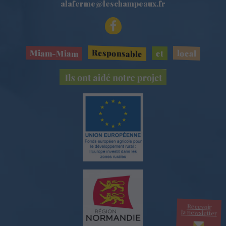
alaferme@leschampeaux.fr
Responsable
Miam-Miam
local
et
Recevoir
la newsletter