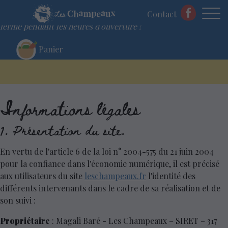
Commandez votre panier en ligne et venez le chercher à la
Contact
ferme pendant les heures d'ouverture !
Panier
Skip
Informations légales
to
content
1. Présentation du site.
En vertu de l'article 6 de la loi n° 2004-575 du 21 juin 2004
pour la confiance dans l'économie numérique, il est précisé
aux utilisateurs du site
leschampeaux.fr
l'identité des
différents intervenants dans le cadre de sa réalisation et de
son suivi :
Propriétaire
: Magali Baré - Les Champeaux – SIRET – 317